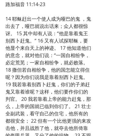
路加福音 11:14-23
14 耶稣赶出一个使人成为哑巴的鬼 ，鬼
出去了，哑巴就说出话来；众人都很惊
讶。 15 其中却有人说：“他是靠着鬼王
别西卜赶鬼。” 16 又有人试探耶稣，要
他显个来自天上的神迹。 17 他知道他们
的意念，就对他们说：“一国自相纷争，
必定荒芜；一家自相纷争，就必败落。 
18 撒但若自相纷争，他的国怎能立得住
呢？因为你们说我是靠着别西卜赶鬼。 
19 我若靠着别西卜赶鬼，你们的子弟赶
鬼又靠着谁呢？这样，他们要作你们的
判官。 20 我若靠着上帝的能力赶鬼，那
么，上帝的国就已临到你们了。 21 壮士
全副武装，看守自己的住宅，他所有的
都很安全； 22 但有一个比他更强的来攻
击他，并且战胜了他，就夺去他所倚靠
的盔甲兵器，又分了他的掠物。 23 不跟