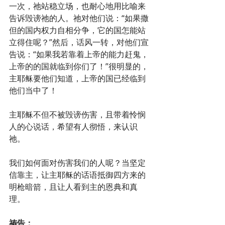
一次，祂站稳立场，也耐心地用比喻来
告诉毁谤祂的人。祂对他们说：“如果撒
但的国内权力自相分争，它的国怎能站
立得住呢？”然后，话风一转，对他们宣
告说：“如果我若靠着上帝的能力赶鬼，
上帝的的国就临到你们了！”很明显的，
主耶稣要他们知道，上帝的国已经临到
他们当中了！
主耶稣不但不被毁谤伤害，且带着怜悯
人的心说话，希望有人彻悟，来认识
祂。
我们如何面对伤害我们的人呢？当坚定
信靠主，让主耶稣的话语抵御四方来的
明枪暗箭，且让人看到主的恩典和真
理。
祷告：