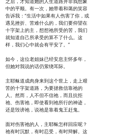
之后，才知道她的人生道路并非我想象
中的平顺。有一次，她带着和蔼的笑容
告诉我：“生活中如果有人伤害了你，或
遇见挫折、苦难什么的，我们要仰望在
十字架上的主，想想祂所受的苦，我们
就知道自己所承受的算不了什么。这
样，我们心中就会有平安了。”
如今，这位老姐妹已经安息主怀多年，
但她对我说的话仍萦绕耳际。
主耶稣道成肉身来到这个世上，走上艰
苦的十字架道路，为要拯救信靠祂的
人。然而，人不但不信祂，而且抗拒
祂、伤害祂，即使看到祂所行的神迹，
还是毁谤祂，说祂是靠着鬼王赶鬼。
面对伤害祂的人，主耶稣怎样回应呢？
祂有时沉默，有时忍受，有时辩解。这