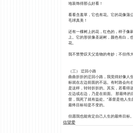
地装饰得那么好看！
看看含羞草，它也有花。它的花像蒲
毛球真美！
还有一棵树上的花，红色的，样子像
上。它的形状像圣诞树，颜色有白，
花。
我不禁赞叹天父造物的奇妙；不但伟
（三） 迂回小路     
曲曲折折的迂回小路，我觉得好像人
标就在左边前面的不远。有时路会向
是这样，转转折折的。其实，若看得
左边或右边，乃是在前面。 那最终的
督，我死了就有益处。”基督是他人
最终目标却是不变的。
但愿我也能肯定自己人生的最终目标
信望爱