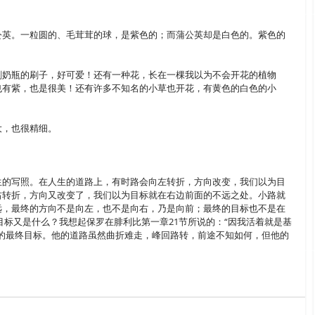
公英。一粒圆的、毛茸茸的球，是紫色的；而蒲公英却是白色的。紫色的
刷奶瓶的刷子，好可爱！还有一种花，长在一棵我以为不会开花的植物
也有紫，也是很美！还有许多不知名的小草也开花，有黄色的白色的小
大，也很精细。
生的写照。在人生的道路上，有时路会向左转折，方向改变，我们以为目
右转折，方向又改变了，我们以为目标就在右边前面的不远之处。小路就
远，最终的方向不是向左，也不是向右，乃是向前；最终的目标也不是在
目标又是什么？我想起保罗在腓利比第一章21节所说的：“因我活着就是基
生的最终目标。他的道路虽然曲折难走，峰回路转，前途不知如何，但他的
。