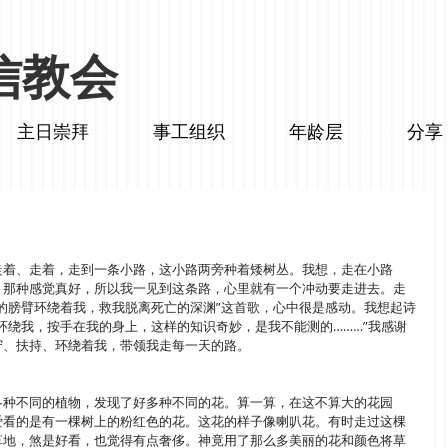
信教会
主日崇拜
事工组织
年龄层
分享
走着、走着，走到一条小路，这小路两旁种着矮树丛。我想，走在小路
；那种感觉真好，所以我一见到这条路，心里就有一个冲动要走进去。走
的膀臂环绕着我，救我脱离死亡的深渊”这首歌，心中很是感动。我想起诗
环绕我，按手在我的身上，这样的知识奇妙，是我不能测的………”我感谢
、扶持、环绕着我，带领我走每一天的路。 
各种不同的植物，发现了好多种不同的花。算一算，在这不算大的花园
爱看的是有一棵树上的粉红色的花。这花的样子像喇叭花。有时走过这棵
草地，煞是好看，也觉得有点奢侈。神竟用了那么多美丽的花和颜色将草