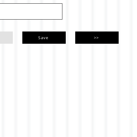
Save
>>