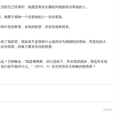
复活的主已经来到，祂愿意将永生赐给到祂面前信靠祂的人。
到，祂要引领每一个信靠祂的人一生的道路。
你我今世的希望，永恒的盼望，并宣告祂将再来。
赦免了我的罪。我知道不是我有什么值得祢为我牺牲的理由，而是祢的大
天在祢里面，得着力量宣告祢的慈爱。
疏远？主耶稣说：“我是葡萄树，你们是枝子。常在我里面的，我也常在他
你们就不能作什么。”（约15：5）你怎样宣告主耶稣的救恩呢？