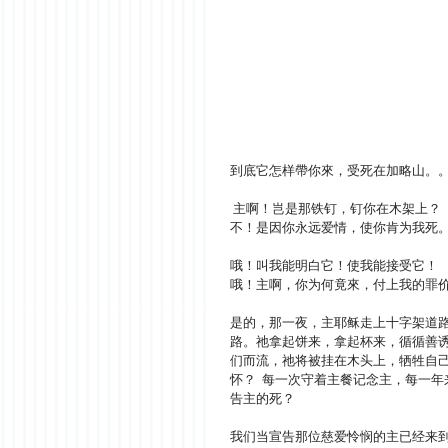
到底它怎样帶你來，受死在加略山。
 主啊！岂是那铁钉，钉你在木架上？
不！是因你永远爱情，使你肯为我死
哦！叫我能明白它！使我能接受它！ 
哦！主啊，你为何竟來，付上我的罪价
是的，那一夜，主耶稣走上十字架道
路。祂拿起饼来，拿起杯来，循循善
们而流，祂将被挂在木头上，牺牲自
怀？  每一次守着主餐记念主，每一
告主的死？
我们当宣告那位慈爱怜悯的主已经来