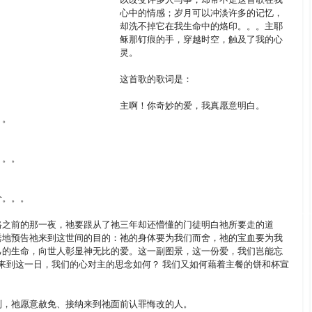
心中的情感；岁月可以冲淡许多的记忆，
却洗不掉它在我生命中的烙印。。。主耶
稣那钉痕的手，穿越时空，触及了我的心
灵。
这首歌的歌词是：
主啊！你奇妙的爱，我真愿意明白。
。。
。。。
。。。 
路之前的那一夜，祂要跟从了祂三年却还懵懂的门徒明白祂所要走的道
诱地预告祂来到这世间的目的：祂的身体要为我们而舍，祂的宝血要为我
己的生命，向世人彰显神无比的爱。这一副图景，这一份爱，我们岂能忘
年来到这一日，我们的心对主的思念如何？ 我们又如何藉着主餐的饼和杯宣
到，祂愿意赦免、接纳来到祂面前认罪悔改的人。