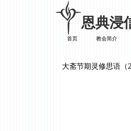
​恩典浸
首页
教会简介
大斋节期灵修思语（2