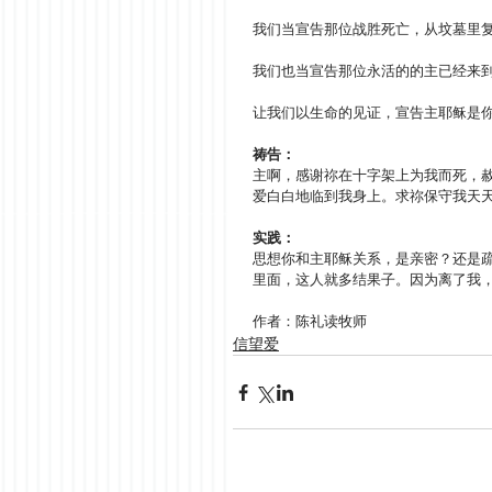
我们当宣告那位战胜死亡，从坟墓里
我们也当宣告那位永活的的主已经来
让我们以生命的见证，宣告主耶稣是
祷告：       
主啊，感谢祢在十字架上为我而死，
爱白白地临到我身上。求祢保守我天
实践：       
思想你和主耶稣关系，是亲密？还是
里面，这人就多结果子。因为离了我，
作者：陈礼读牧师
信望爱