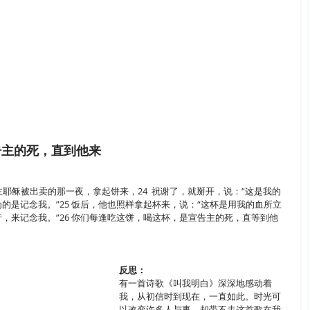
告主的死，直到他来
耶稣被出卖的那一夜，拿起饼来，24  祝谢了，就掰开，说：“这是我的
的是记念我。”25 饭后，他也照样拿起杯来，说：“这杯是用我的血所立
，来记念我。”26 你们每逢吃这饼，喝这杯，是宣告主的死，直等到他
反思：
有一首诗歌《叫我明白》深深地感动着
我，从初信时到现在，一直如此。时光可
以改变许多人与事，却带不走这首歌在我